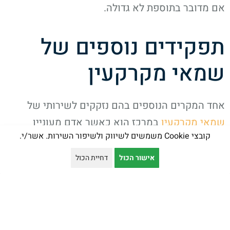
אם מדובר בתוספת לא גדולה.
תפקידים נוספים של
שמאי מקרקעין
אחד המקרים הנוספים בהם נזקקים לשירותי של
שמאי מקרקעין
במרכז הוא כאשר אדם מעוניין
קובצי Cookie משמשים לשיווק ולשיפור השירות. אשר/י.
להשביח את הקרקע וצריך לשלם מס שנקרא 'היטל
השבחה'. למשל כאשר רוצים לשנות ייעוד של קרקע
אישור הכול
דחיית הכול
מקרקע למטרות חקלאות לקרקע למגורים, או כאשר
אדם מבקש חריגות בנייה בדירה הוא משביח את ערך
הנכס ולכן המדינה גובה עבור זה מס הנקרא היטל
השבחה. הועדה המקומית תשלח שמאי מקרקעין