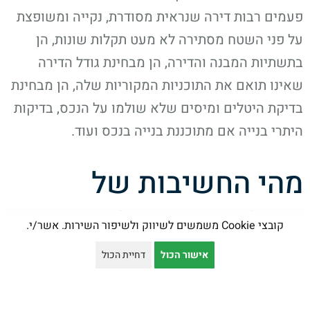
פעמים רבות דירה שנראית מסודרת, נקייה ומשופצת
על פני השטח מסתירה לא מעט תקלות שונות, הן
בתשתיות המבנה והדירה, הן מבחינת גודל הדירה
שאינו תואם את התוכניות המקוריות שלה, הן מבחינת
בדיקת היטלים ומיסים שלא שולמו על הנכס, בדיקות
היתרי בנייה אם מתוכננת בנייה בנכס ועוד.
מהי החשיבות של
השמאי בעת עסקת
קובצי Cookie משמשים לשיווק ולשיפור השירות. אשר/י.
נדל"ן?
אישור הכול
דחיית הכול
לשמאי מקרקעין חשיבות רבה מאוד בכל עסקת נדל"ן.